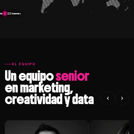
rra
ña
ico
UU.
ile
erú
🇦🇷 Argentina
🇧🇷 Brasil
🇨🇴 Colombia
🇮🇹 Italia
EL EQUIPO
Un equipo
senior
en marketing,
creatividad y data