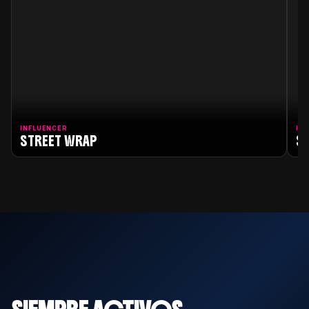
INFLUENCER
IN
STREET WRAP
SI