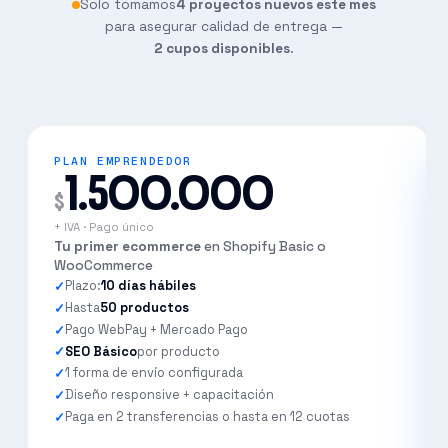
Solo tomamos
4 proyectos nuevos este mes
No, algo simple y rápido
para asegurar calidad de entrega —
2 cupos disponibles
.
Tal vez, quiero ver opciones
Sí, necesito algo 100% custom
PLAN EMPRENDEDOR
1.500.000
$
+ IVA · Pago único
Tu primer ecommerce
en Shopify Basic o
WooCommerce
Plazo:
10 días hábiles
Hasta
50 productos
Pago WebPay + Mercado Pago
SEO Básico
por producto
1 forma de envío configurada
Diseño responsive + capacitación
Paga en 2 transferencias o hasta en 12 cuotas