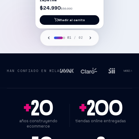
$24.990
$34.990
Añadir al carrito
01
/
02
HAN CONFIADO EN MILA
+
20
+
200
años construyendo
tiendas online entregadas
ecommerce