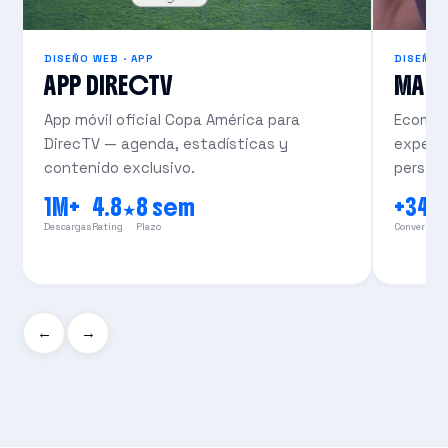
DISEÑO WEB · APP
DISEÑO 
APP DIRECTV
MAS
App móvil oficial Copa América para
Ecomme
DirecTV — agenda, estadísticas y
experie
contenido exclusivo.
persist
1M+
4.8★
8 sem
+34
Descargas
Rating
Plazo
Conversión
←
→