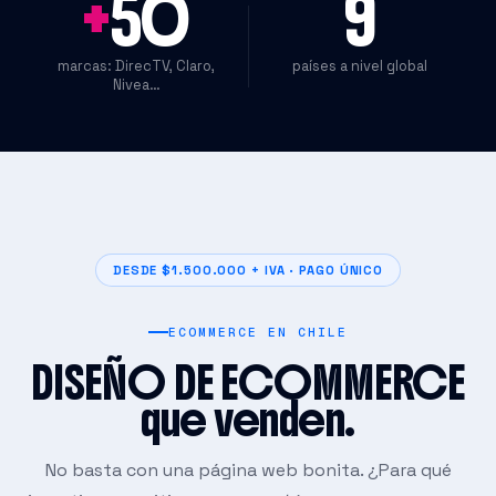
+
50
9
marcas: DirecTV, Claro,
países a nivel global
Nivea…
DESDE $1.500.000 + IVA · PAGO ÚNICO
ECOMMERCE EN CHILE
DISEÑO DE ECOMMERCE
que venden.
No basta con una página web bonita. ¿Para qué