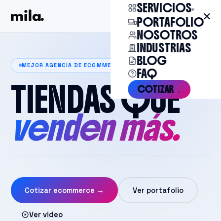
SERVICIOS
▾
✕
Cotizar →
PORTAFOLIO
NOSOTROS
INDUSTRIAS
BLOG
MEJOR AGENCIA DE ECOMMERCE EN CHILE
FAQ
TIENDAS QUE
COTIZAR →
venden más.
Cotizar ecommerce →
Ver portafolio
Ver video