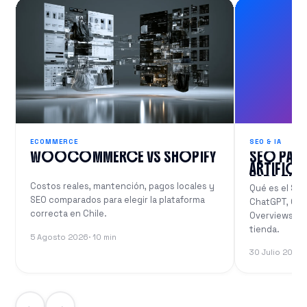
ECOMMERCE
SEO & IA
WOOCOMMERCE VS SHOPIFY
SEO PARA
ARTIFICI
PARA TU
Costos reales, mantención, pagos locales y
Qué es el SEO
SEO comparados para elegir la plataforma
ChatGPT, Gemi
correcta en Chile.
Overviews de
tienda.
5 Agosto 2026
· 10 min
30 Julio 2026
·
←
→