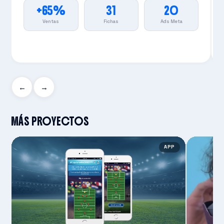
+65%
31
20
Ventas
Fichas
Ads Meta
←
→
MÁS PROYECTOS
APP