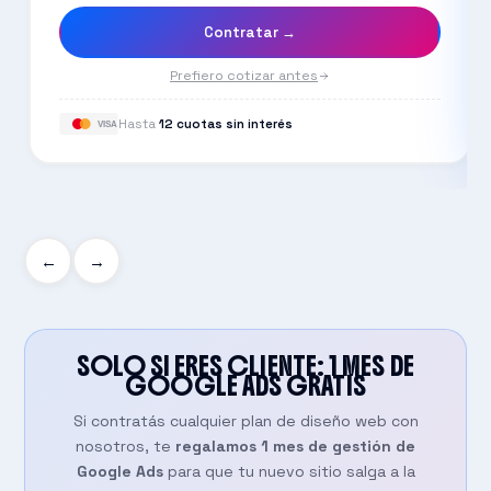
Contratar →
Prefiero cotizar antes
Hasta
12 cuotas sin interés
VISA
←
→
SOLO SI ERES CLIENTE: 1 MES DE
GOOGLE ADS
GRATIS
Si contratás cualquier plan de diseño web con
nosotros, te
regalamos 1 mes de gestión de
Google Ads
para que tu nuevo sitio salga a la