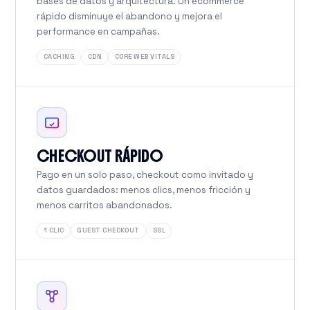
bases de datos y arquitectura. Un ecommerce
rápido disminuye el abandono y mejora el
performance en campañas.
CACHING
CDN
CORE WEB VITALS
CHECKOUT RÁPIDO
Pago en un solo paso, checkout como invitado y
datos guardados: menos clics, menos fricción y
menos carritos abandonados.
1 CLIC
GUEST CHECKOUT
SSL