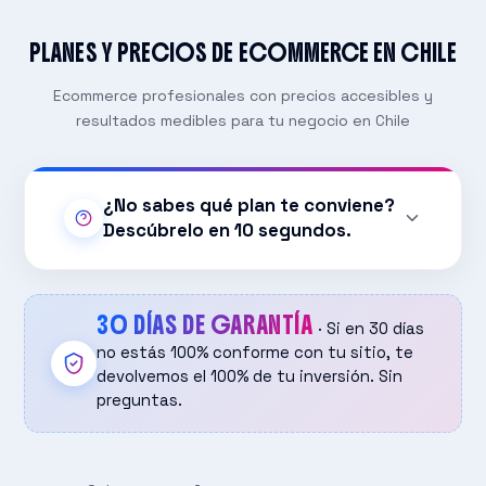
PLANES Y PRECIOS DE ECOMMERCE EN CHILE
Ecommerce profesionales con precios accesibles y
resultados medibles para tu negocio en Chile
¿No sabes qué plan te conviene?
Descúbrelo en 10 segundos.
1. ¿Cuántos productos vas a vender?
Menos de 50
30 DÍAS DE GARANTÍA
· Si en 30 días
Entre 50 y 500
no estás 100% conforme con tu sitio, te
devolvemos el 100% de tu inversión. Sin
Más de 500 / catálogo grande
preguntas.
2. ¿Necesitas integraciones a medida (ERP, CRM,
envíos especiales)?