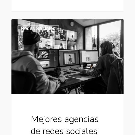
Mejores
434
Redes Sociales
agencias
de
redes
sociales
en
chile
Mejores agencias
de redes sociales