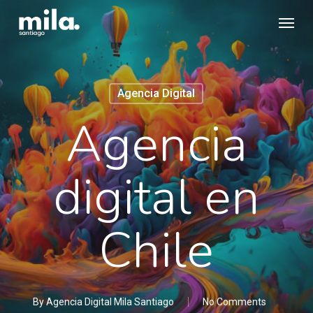
Skip
Menu
to
main
content
Agencia Digital
Agencia
digital en
Chile
By
Agencia Digital Mila Santiago
No Comments