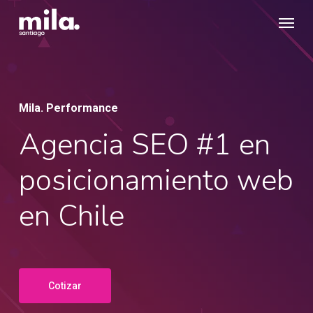
Skip
Menu
to
main
content
Mila. Performance
Agencia SEO #1 en
posicionamiento web
en Chile
Cotizar