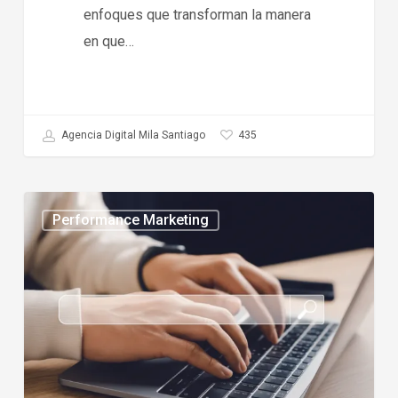
enfoques que transforman la manera
en que…
435
Agencia Digital Mila Santiago
Mejores
Performance Marketing
agencias
de
SEO
en
Chile