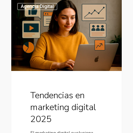
Tendencias
435
Agencia Digital
en
marketing
digital
2025
Tendencias en
marketing digital
2025