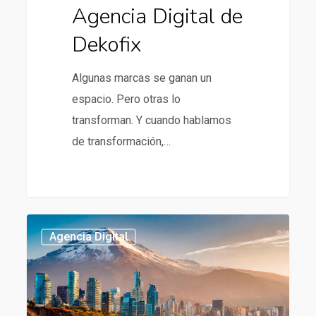
Agencia Digital de
Dekofix
Algunas marcas se ganan un
espacio. Pero otras lo
transforman. Y cuando hablamos
de transformación,…
Agencia
437
Agencia Digital
digital
en
Chile