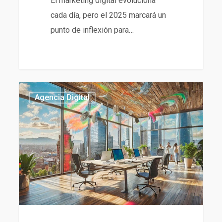
El marketing digital evoluciona
cada día, pero el 2025 marcará un
punto de inflexión para…
Qué
434
Agencia Digital
es
una
Agencia
Digital
y
Cómo
Puede
Impulsar