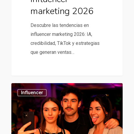
marketing 2026
Descubre las tendencias en
influencer marketing 2026: IA,
credibilidad, TikTok y estrategias
que generan ventas…
Mejores
434
Influencer
agencias
de
influencer
en
chile