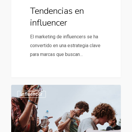
Tendencias en
influencer
El marketing de influencers se ha
convertido en una estrategia clave
para marcas que buscan…
Tendencias
1186
Influencer
en
influencer
marketing
para