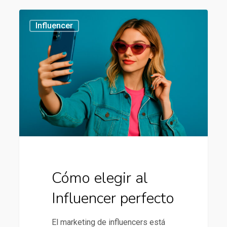
Cómo
434
Influencer
elegir
al
Influencer
perfecto
Cómo elegir al
Influencer perfecto
El marketing de influencers está