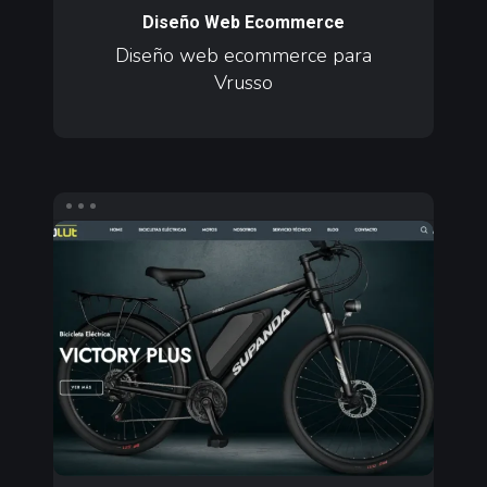
ecommerce
Diseño Web Ecommerce
para
Diseño web ecommerce para
Vrusso
Vrusso
Diseño
web
ecommerce
para
Speed
Revolut