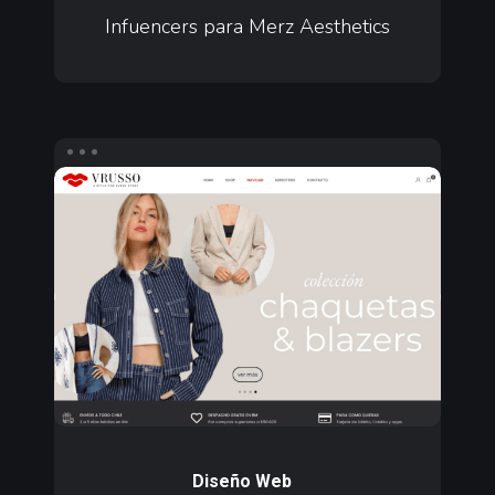
Merz
Infuencers para Merz Aesthetics
Aesthetics
Diseño
web
ecommerce
para
Vrusso
Diseño
web
Diseño Web