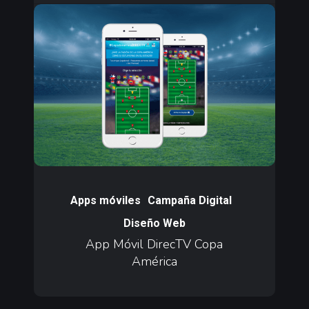
App
Móvil
DirecTV
Copa
América
App
Móvil
Apps móviles
Campaña Digital
DirecTV
Diseño Web
Copa
App Móvil DirecTV Copa
América
América