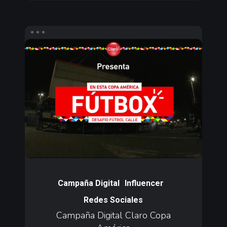
Campaña
Digital
Claro
Copa
América
Campaña
Digital
Campaña Digital
Influencer
Claro
Redes Sociales
Copa
Campaña Digital Claro Copa
América