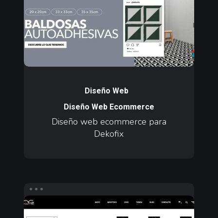
para
Dekofix
Diseño
web
Diseño Web
ecommerce
Diseño Web Ecommerce
para
Diseño web ecommerce para
Dekofix
Dekofix
Diseño
web