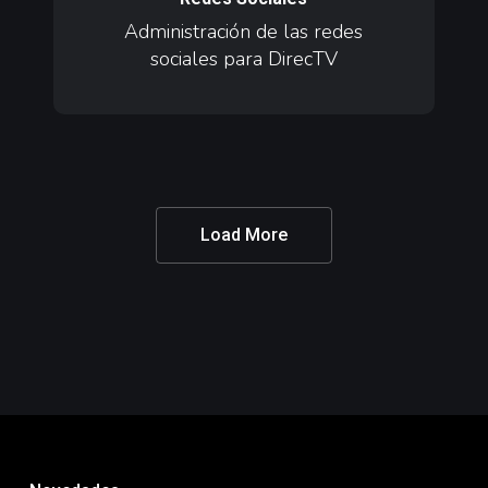
redes
Administración de las redes
sociales
sociales para DirecTV
para
DirecTV
Load More