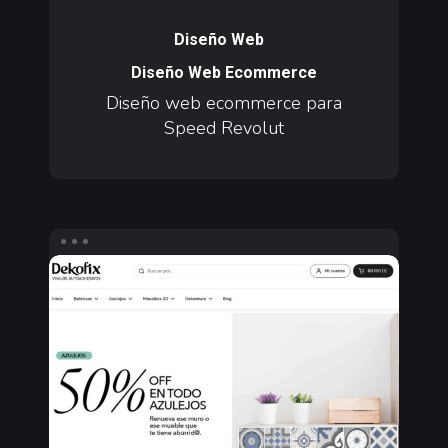
Diseño
web
Diseño Web
ecommerce
Diseño Web Ecommerce
para
Diseño web ecommerce para
Speed
Speed Revolut
Revolut
Agencia
Digital
y
Redes
Sociales
para