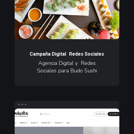
Sociales
para
Budo
Sushi
Agencia
Digital
Campaña Digital
Redes Sociales
y
Agencia Digital y Redes
Sociales para Budo Sushi
Redes
Sociales
para
Budo
Sushi
Agencia
de
Performance