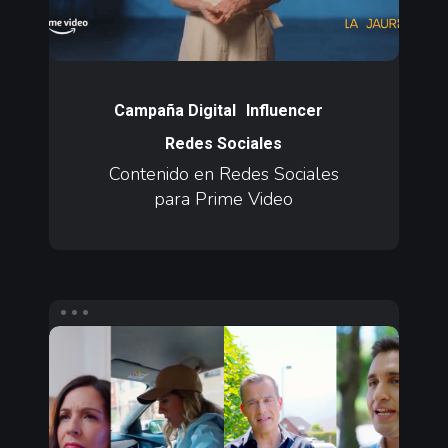
Video
Contenido
en
Campaña Digital
Influencer
Redes
Redes Sociales
Sociales
Contenido en Redes Sociales
para
para Prime Video
Prime
Video
Contenido
en
Redes
Sociales