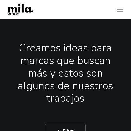
Skip
Menu
to
main
content
Creamos ideas para
marcas que buscan
más y estos son
algunos de nuestros
trabajos