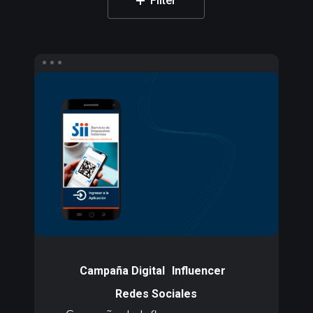
Filter
Campaña
de
Influencers
para
e-
Verifica
SII
Campaña
de
Campaña Digital
Influencer
Influencers
Redes Sociales
para