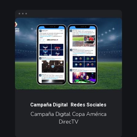
Campaña
Digital
Copa
América
DirecTV
Campaña
Digital
Campaña Digital
Redes Sociales
Copa
Campaña Digital Copa América
DirecTV
América
DirecTV