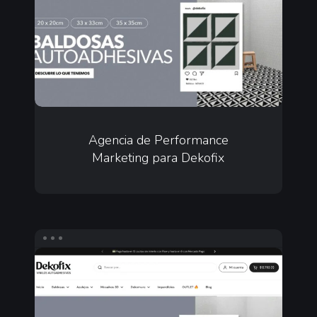
Marketing
para
Dekofix
Agencia
de
Agencia de Performance
Marketing para Dekofix
Performance
Marketing
para
Dekofix
Diseño
web
ecommerce