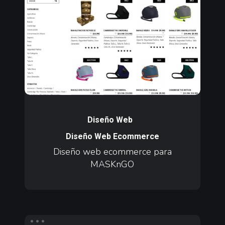
ecommerce
para
MASKnGO
Diseño
web
Diseño Web
ecommerce
Diseño Web Ecommerce
para
Diseño web ecommerce para
MASKnGO
MASKnGO