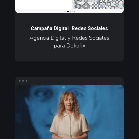
Dekofix
Agencia
Digital
Campaña Digital
Redes Sociales
y
Agencia Digital y Redes Sociales
para Dekofix
Redes
Sociales
para
Dekofix
Contenido
en
Redes
Sociales
para
Prime