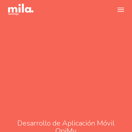
Skip
Menu
to
main
content
Desarrollo de Aplicación Móvil
OpiMy