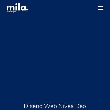
Skip
Menu
to
main
content
Diseño Web Nivea Deo