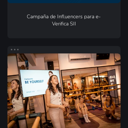
Campaña
de
Campaña de Influencers para e-
Verifica SII
Influencers
para
e-
Verifica
Infuencers
SII
para
Merz
Aesthetics