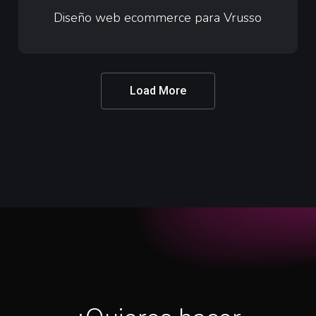
web
Diseño web ecommerce para Vrusso
ecommerce
para
Vrusso
Load More