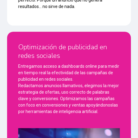
perfecto. Porque un anuncio que no genera
resultados… no sirve de nada.
Optimización de publicidad en
redes sociales
Entregamos acceso a dashboards online para medir
en tiempo real la efectividad de las campañas de
publicidad en redes sociales.
Redactamos anuncios llamativos, elegimos la mejor
estrategia de ofertas, uso correcto de palabras
clave y conversiones. Optimizamos las campañas
con foco en conversiones y ventas apoyándonoslas
por herramientas de inteligencia artificial.