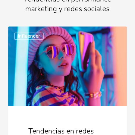
marketing y redes sociales
Tendencias
Influencer
en
redes
sociales
2026
Tendencias en redes