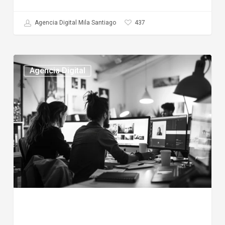
437
Agencia Digital Mila Santiago
Mejores
Agencia Digital
agencias
digitales
en
chile