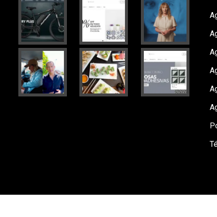
Ag
A
A
Ag
A
A
Po
T