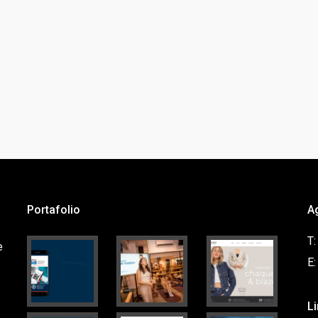
Portafolio
A
T
e
E
L