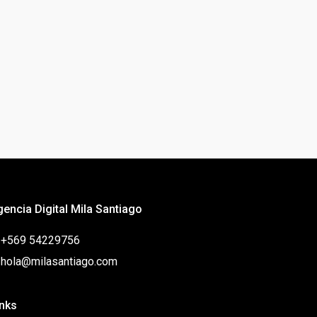
gencia Digital Mila Santiago
: +569 54229756
: hola@milasantiago.com
inks