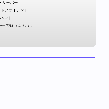
ットサーバー
ットクライアント
ーネント
が一応残してあります。