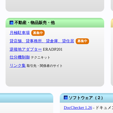
不動産・物品販売・他
月極駐車場
募集中
貸店舗、貸事務所、貸倉庫、貸住居
募集中
逆接地アダプター
ERADP201
仕分機制御
テクニキット
リンク集
取引先・関係者のサイト
ソフトウェア（２）
DocChecker 1.26
- ドキュ