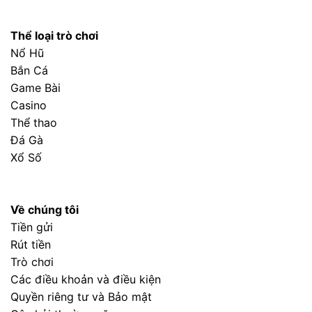
Thể loại trò chơi
Nổ Hũ
Bắn Cá
Game Bài
Casino
Thể thao
Đá Gà
Xổ Số
Về chúng tôi
Tiền gửi
Rút tiền
Trò chơi
Các điều khoản và điều kiện
Quyền riêng tư và Bảo mật