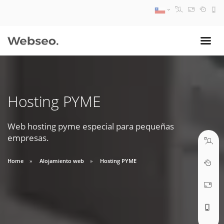
08:30 AM A 17:30 PM
ventas@webseo.cl
Hosting PYME
09:30 AM A 18:30 PM
soporte@webseo.cl
Web hosting pyme especial para pequeñas
empresas.
Home
Alojamiento web
Hosting PYME
ABRIR TICKET