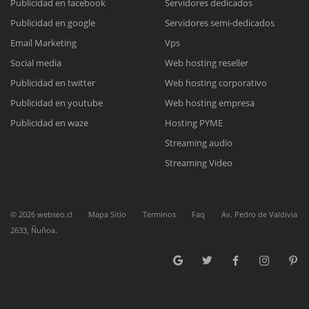
Publicidad en facebook
Servidores dedicados
Publicidad en google
Servidores semi-dedicados
Email Marketing
Vps
Social media
Web hosting reseller
Reunión online
Publicidad en twitter
Web hosting corporativo
Nuestros ejecutivos le enviarán un correo electrónico con el enlace a
Publicidad en youtube
Web hosting empresa
Chat Online
Meet para la reunión online.
Cotización
Publicidad en waze
Hosting PYME
Todos nuestros ejecutivos están fuera de línea. Complete el formulario
Streaming audio
para enviarnos un correo electrónico con sus datos personales.
Complete el formulario y nos contactaremos a la brevedad.
Streaming Video
©
2026
webseo.cl
Mapa Sitio
Terminos
Faq
Av. Pedro de Valdivia
2633, Ñuñoa.