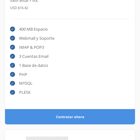
Valor anual + IVA.
USD $16.42
400 MB Espacio
Webmail y Soporte
IMAP & POP3
3 Cuentas Email
1 Base de datos
PHP
MYSQL
PLESK
Contratar ahora