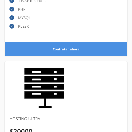
1 Base de datos
PHP
MYSQL
PLESK
Contratar ahora
HOSTING ULTRA
$20000