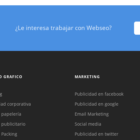
¿Le interesa trabajar con Webseo?
O GRAFICO
MARKETING
g
Publicidad en facebook
dad corporativa
Publicidad en google
 papelería
Email Marketing
 publicitario
Social media
 Packing
Publicidad en twitter