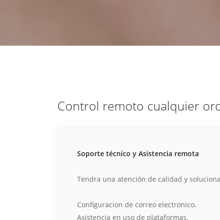
estrategia de
¡COTIZA AQUÍ!
DESDE $15 UF.
HABLAR CON EJECUTIVO
marketing digital.
DESDE $300 UF.
ASESORATE POR UN EXPERTO
Control remoto cualquier or
Soporte técnico y Asistencia remota
Tendra una atención de calidad y solucion
Configuracion de correo electronico.
Asistencia en uso de plataformas.