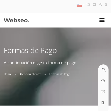
08:30 AM A 17:30 PM
ventas@webseo.cl
Formas de Pago
09:30 AM A 18:30 PM
soporte@webseo.cl
A continuación elige tu forma de pago.
Home
Atención clientes
Formas de Pago
ABRIR TICKET