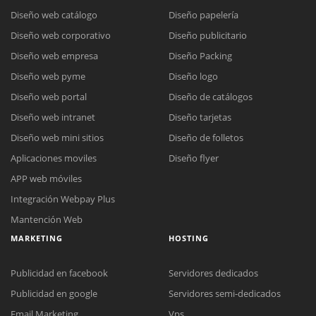
Diseño web catálogo
Diseño papelería
Diseño web corporativo
Diseño publicitario
Diseño web empresa
Diseño Packing
Diseño web pyme
Diseño logo
Diseño web portal
Diseño de catálogos
Diseño web intranet
Diseño tarjetas
Diseño web mini sitios
Diseño de folletos
Aplicaciones moviles
Diseño flyer
APP web móviles
Integración Webpay Plus
Mantención Web
MARKETING
HOSTING
Publicidad en facebook
Servidores dedicados
Reunión online
Publicidad en google
Servidores semi-dedicados
Nuestros ejecutivos le enviarán un correo electrónico con el enlace a
Chat Online
Email Marketing
Vps