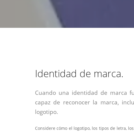
estrategia de
¡COTIZA AQUÍ!
DESDE $15 UF.
HABLAR CON EJECUTIVO
marketing digital.
DESDE $300 UF.
ASESORATE POR UN EXPERTO
Identidad de marca.
Cuando una identidad de marca fu
capaz de reconocer la marca, incl
logotipo.
Considere cómo el logotipo, los tipos de letra, lo