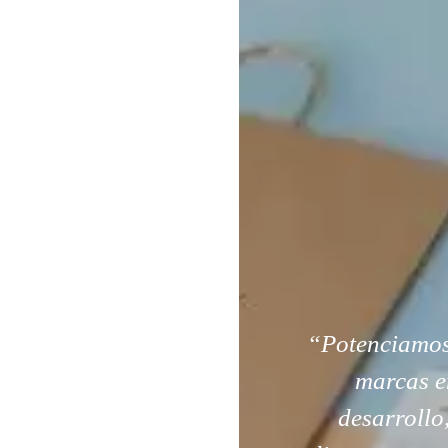
“Potenciamos 
marcas e
desarrollo