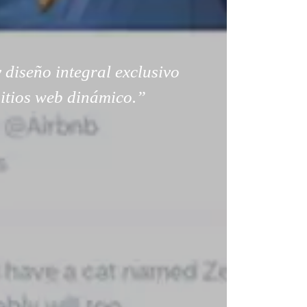
 diseño integral exclusivo
sitios web dinámico.”