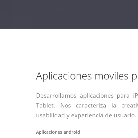
estrategia de
¡COTIZA AQUÍ!
DESDE $15 UF.
HABLAR CON EJECUTIVO
marketing digital.
DESDE $300 UF.
ASESORATE POR UN EXPERTO
Aplicaciones moviles 
Desarrollamos aplicaciones para i
Tablet. Nos caracteriza la creati
usabilidad y experiencia de usuario.
Aplicaciones android