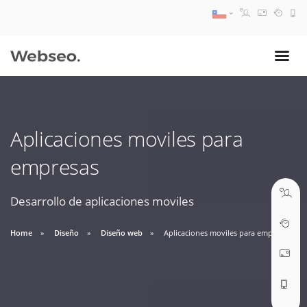
08:30 AM A 17:30 PM
ventas@webseo.cl
Aplicaciones moviles para
09:30 AM A 18:30 PM
empresas
soporte@webseo.cl
Desarrollo de aplicaciones moviles
Home
Diseño
Diseño web
Aplicaciones moviles para empresas
ABRIR TICKET