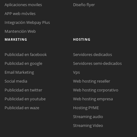
Aplicaciones moviles
Diseño flyer
APP web móviles
Integración Webpay Plus
Mantención Web
MARKETING
HOSTING
Publicidad en facebook
Servidores dedicados
Publicidad en google
Servidores semi-dedicados
Email Marketing
Vps
Social media
Web hosting reseller
Reunión online
Publicidad en twitter
Web hosting corporativo
Nuestros ejecutivos le enviarán un correo electrónico con el enlace a
Chat Online
Publicidad en youtube
Web hosting empresa
Meet para la reunión online.
Cotización
Todos nuestros ejecutivos están fuera de línea. Complete el formulario
Publicidad en waze
Hosting PYME
para enviarnos un correo electrónico con sus datos personales.
Complete el formulario y nos contactaremos a la brevedad.
Streaming audio
Streaming Video