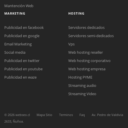
Mantención Web
MARKETING
HOSTING
Publicidad en facebook
Servidores dedicados
Publicidad en google
Servidores semi-dedicados
Email Marketing
Vps
Social media
Web hosting reseller
Reunión online
Publicidad en twitter
Web hosting corporativo
Nuestros ejecutivos le enviarán un correo electrónico con el enlace a
Chat Online
Meet para la reunión online.
Publicidad en youtube
Web hosting empresa
Cotización
Todos nuestros ejecutivos están fuera de línea. Complete el formulario
Publicidad en waze
Hosting PYME
para enviarnos un correo electrónico con sus datos personales.
Complete el formulario y nos contactaremos a la brevedad.
Streaming audio
Streaming Video
©
2026
webseo.cl
Mapa Sitio
Terminos
Faq
Av. Pedro de Valdivia
2633, Ñuñoa.