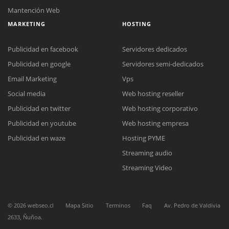
Mantención Web
MARKETING
HOSTING
Publicidad en facebook
Servidores dedicados
Publicidad en google
Servidores semi-dedicados
Email Marketing
Vps
Social media
Web hosting reseller
Reunión online
Publicidad en twitter
Web hosting corporativo
Nuestros ejecutivos le enviarán un correo electrónico con el enlace a
Chat Online
Meet para la reunión online.
Publicidad en youtube
Web hosting empresa
Cotización
Todos nuestros ejecutivos están fuera de línea. Complete el formulario
Publicidad en waze
Hosting PYME
para enviarnos un correo electrónico con sus datos personales.
Complete el formulario y nos contactaremos a la brevedad.
Streaming audio
Streaming Video
©
2026
webseo.cl
Mapa Sitio
Terminos
Faq
Av. Pedro de Valdivia
2633, Ñuñoa.