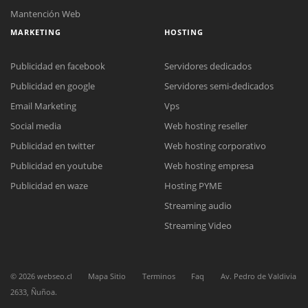
Mantención Web
MARKETING
HOSTING
Publicidad en facebook
Servidores dedicados
Publicidad en google
Servidores semi-dedicados
Email Marketing
Vps
Social media
Web hosting reseller
Reunión online
Publicidad en twitter
Web hosting corporativo
Nuestros ejecutivos le enviarán un correo electrónico con el enlace a
Chat Online
Meet para la reunión online.
Publicidad en youtube
Web hosting empresa
Cotización
Todos nuestros ejecutivos están fuera de línea. Complete el formulario
Publicidad en waze
Hosting PYME
para enviarnos un correo electrónico con sus datos personales.
Complete el formulario y nos contactaremos a la brevedad.
Streaming audio
Streaming Video
©
2026
webseo.cl
Mapa Sitio
Terminos
Faq
Av. Pedro de Valdivia
2633, Ñuñoa.