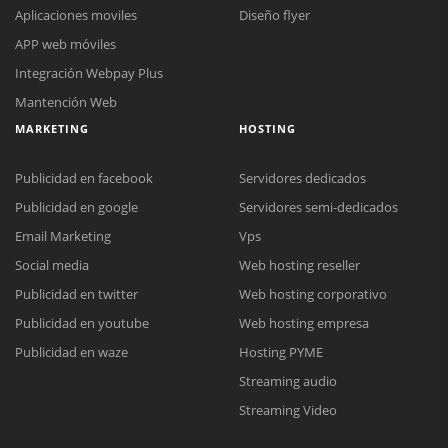
Aplicaciones moviles
Diseño flyer
APP web móviles
Integración Webpay Plus
Mantención Web
MARKETING
HOSTING
Publicidad en facebook
Servidores dedicados
Publicidad en google
Servidores semi-dedicados
Email Marketing
Vps
Social media
Web hosting reseller
Reunión online
Publicidad en twitter
Web hosting corporativo
Nuestros ejecutivos le enviarán un correo electrónico con el enlace a
Chat Online
Publicidad en youtube
Web hosting empresa
Meet para la reunión online.
Cotización
Todos nuestros ejecutivos están fuera de línea. Complete el formulario
Publicidad en waze
Hosting PYME
para enviarnos un correo electrónico con sus datos personales.
Complete el formulario y nos contactaremos a la brevedad.
Streaming audio
Streaming Video