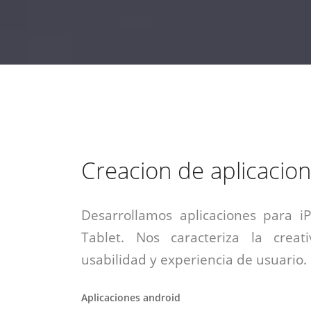
estrategia de
¡COTIZA AQUÍ!
DESDE $15 UF.
HABLAR CON EJECUTIVO
marketing digital.
DESDE $300 UF.
ASESORATE POR UN EXPERTO
Creacion de aplicacio
Desarrollamos aplicaciones para i
Tablet. Nos caracteriza la creati
usabilidad y experiencia de usuario.
Aplicaciones android