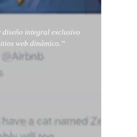
 diseño integral exclusivo
sitios web dinámico.”