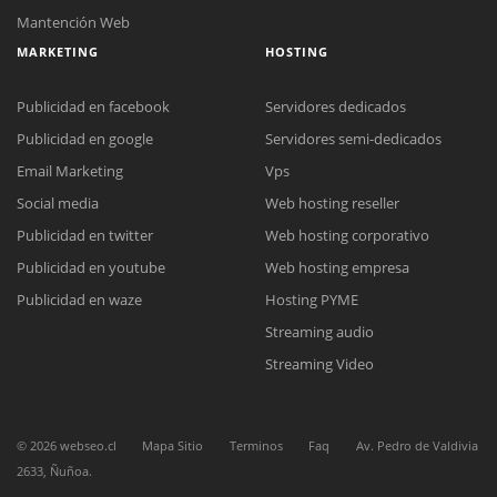
Mantención Web
MARKETING
HOSTING
Publicidad en facebook
Servidores dedicados
Publicidad en google
Servidores semi-dedicados
Email Marketing
Vps
Social media
Web hosting reseller
Reunión online
Publicidad en twitter
Web hosting corporativo
Nuestros ejecutivos le enviarán un correo electrónico con el enlace a
Chat Online
Meet para la reunión online.
Publicidad en youtube
Web hosting empresa
Cotización
Todos nuestros ejecutivos están fuera de línea. Complete el formulario
Publicidad en waze
Hosting PYME
para enviarnos un correo electrónico con sus datos personales.
Complete el formulario y nos contactaremos a la brevedad.
Streaming audio
Streaming Video
©
2026
webseo.cl
Mapa Sitio
Terminos
Faq
Av. Pedro de Valdivia
2633, Ñuñoa.