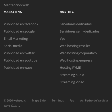
Mantención Web
MARKETING
HOSTING
Publicidad en facebook
Servidores dedicados
Reunión online
Publicidad en google
Servidores semi-dedicados
Nuestros ejecutivos le enviarán un correo electrónico con el enlace a
Chat Online
Email Marketing
Vps
Meet para la reunión online.
Cotización
Social media
Web hosting reseller
Todos nuestros ejecutivos están fuera de línea. Complete el formulario
para enviarnos un correo electrónico con sus datos personales.
Complete el formulario y nos contactaremos a la brevedad.
Publicidad en twitter
Web hosting corporativo
Publicidad en youtube
Web hosting empresa
Publicidad en waze
Hosting PYME
Streaming audio
Streaming Video
©
2026
webseo.cl
Mapa Sitio
Terminos
Faq
Av. Pedro de Valdivia
2633, Ñuñoa.