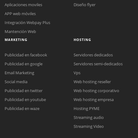
Aplicaciones moviles
Diseño flyer
APP web móviles
Integración Webpay Plus
Mantención Web
MARKETING
HOSTING
Publicidad en facebook
Servidores dedicados
Publicidad en google
Servidores semi-dedicados
Email Marketing
Vps
Social media
Web hosting reseller
Reunión online
Publicidad en twitter
Web hosting corporativo
Nuestros ejecutivos le enviarán un correo electrónico con el enlace a
Chat Online
Publicidad en youtube
Web hosting empresa
Meet para la reunión online.
Cotización
Todos nuestros ejecutivos están fuera de línea. Complete el formulario
Publicidad en waze
Hosting PYME
para enviarnos un correo electrónico con sus datos personales.
Complete el formulario y nos contactaremos a la brevedad.
Streaming audio
Streaming Video