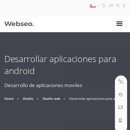
08:30 AM A 17:30 PM
ventas@webseo.cl
Desarrollar aplicaciones para
09:30 AM A 18:30 PM
android
soporte@webseo.cl
Desarrollo de aplicaciones moviles
Home
Diseño
Diseño web
Desarrollar aplicaciones para android
ABRIR TICKET