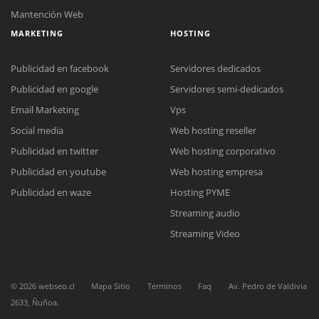
Mantención Web
MARKETING
HOSTING
Publicidad en facebook
Servidores dedicados
Publicidad en google
Servidores semi-dedicados
Email Marketing
Vps
Social media
Web hosting reseller
Reunión online
Publicidad en twitter
Web hosting corporativo
Nuestros ejecutivos le enviarán un correo electrónico con el enlace a
Chat Online
Meet para la reunión online.
Publicidad en youtube
Web hosting empresa
Cotización
Todos nuestros ejecutivos están fuera de línea. Complete el formulario
Publicidad en waze
Hosting PYME
para enviarnos un correo electrónico con sus datos personales.
Complete el formulario y nos contactaremos a la brevedad.
Streaming audio
Streaming Video
©
2026
webseo.cl
Mapa Sitio
Terminos
Faq
Av. Pedro de Valdivia
2633, Ñuñoa.