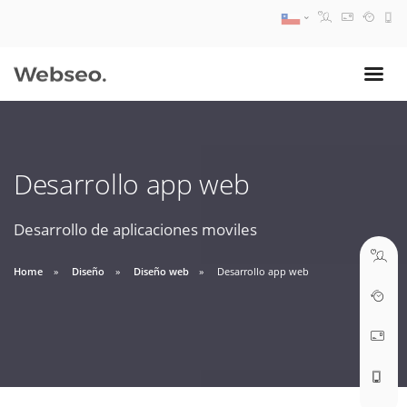
08:30 AM A 17:30 PM
ventas@webseo.cl
Desarrollo app web
09:30 AM A 18:30 PM
soporte@webseo.cl
Desarrollo de aplicaciones moviles
Home
Diseño
Diseño web
Desarrollo app web
ABRIR TICKET