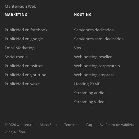
Mantención Web
MARKETING
HOSTING
Publicidad en facebook
Servidores dedicados
Publicidad en google
Servidores semi-dedicados
Email Marketing
Vps
Social media
Web hosting reseller
Reunión online
Publicidad en twitter
Web hosting corporativo
Nuestros ejecutivos le enviarán un correo electrónico con el enlace a
Chat Online
Meet para la reunión online.
Publicidad en youtube
Web hosting empresa
Cotización
Todos nuestros ejecutivos están fuera de línea. Complete el formulario
Publicidad en waze
Hosting PYME
para enviarnos un correo electrónico con sus datos personales.
Complete el formulario y nos contactaremos a la brevedad.
Streaming audio
Streaming Video
©
2026
webseo.cl
Mapa Sitio
Terminos
Faq
Av. Pedro de Valdivia
2633, Ñuñoa.