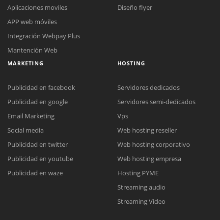
Aplicaciones moviles
Diseño flyer
APP web móviles
Integración Webpay Plus
Mantención Web
MARKETING
HOSTING
Publicidad en facebook
Servidores dedicados
Publicidad en google
Servidores semi-dedicados
Email Marketing
Vps
Social media
Web hosting reseller
Reunión online
Publicidad en twitter
Web hosting corporativo
Nuestros ejecutivos le enviarán un correo electrónico con el enlace a
Chat Online
Publicidad en youtube
Web hosting empresa
Meet para la reunión online.
Cotización
Todos nuestros ejecutivos están fuera de línea. Complete el formulario
Publicidad en waze
Hosting PYME
para enviarnos un correo electrónico con sus datos personales.
Complete el formulario y nos contactaremos a la brevedad.
Streaming audio
Streaming Video