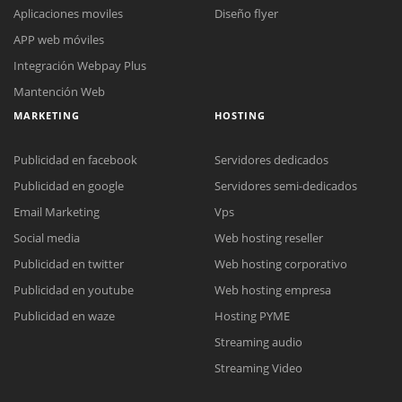
Aplicaciones moviles
Diseño flyer
APP web móviles
Integración Webpay Plus
Mantención Web
MARKETING
HOSTING
Publicidad en facebook
Servidores dedicados
Publicidad en google
Servidores semi-dedicados
Email Marketing
Vps
Social media
Web hosting reseller
Reunión online
Publicidad en twitter
Web hosting corporativo
Nuestros ejecutivos le enviarán un correo electrónico con el enlace a
Chat Online
Publicidad en youtube
Web hosting empresa
Meet para la reunión online.
Cotización
Todos nuestros ejecutivos están fuera de línea. Complete el formulario
Publicidad en waze
Hosting PYME
para enviarnos un correo electrónico con sus datos personales.
Complete el formulario y nos contactaremos a la brevedad.
Streaming audio
Streaming Video