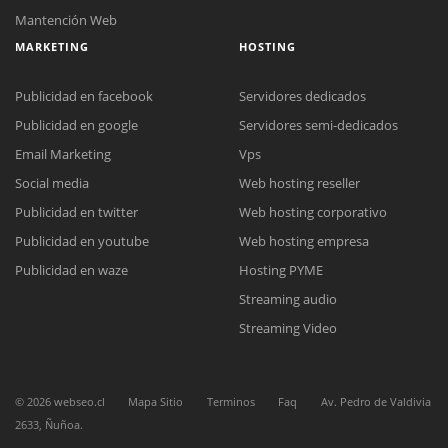
Mantención Web
MARKETING
HOSTING
Publicidad en facebook
Servidores dedicados
Publicidad en google
Servidores semi-dedicados
Email Marketing
Vps
Social media
Web hosting reseller
Reunión online
Publicidad en twitter
Web hosting corporativo
Nuestros ejecutivos le enviarán un correo electrónico con el enlace a
Chat Online
Meet para la reunión online.
Publicidad en youtube
Web hosting empresa
Cotización
Todos nuestros ejecutivos están fuera de línea. Complete el formulario
Publicidad en waze
Hosting PYME
para enviarnos un correo electrónico con sus datos personales.
Complete el formulario y nos contactaremos a la brevedad.
Streaming audio
Streaming Video
©
2026
webseo.cl
Mapa Sitio
Terminos
Faq
Av. Pedro de Valdivia
2633, Ñuñoa.