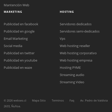
Mantención Web
MARKETING
HOSTING
Publicidad en facebook
Servidores dedicados
Publicidad en google
Servidores semi-dedicados
Email Marketing
Vps
Social media
Web hosting reseller
Reunión online
Publicidad en twitter
Web hosting corporativo
Nuestros ejecutivos le enviarán un correo electrónico con el enlace a
Chat Online
Meet para la reunión online.
Publicidad en youtube
Web hosting empresa
Cotización
Todos nuestros ejecutivos están fuera de línea. Complete el formulario
Publicidad en waze
Hosting PYME
para enviarnos un correo electrónico con sus datos personales.
Complete el formulario y nos contactaremos a la brevedad.
Streaming audio
Streaming Video
©
2026
webseo.cl
Mapa Sitio
Terminos
Faq
Av. Pedro de Valdivia
2633, Ñuñoa.