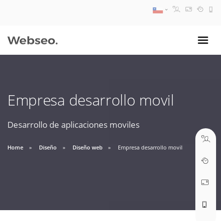
08:30 AM A 17:30 PM
ventas@webseo.cl
Empresa desarrollo movil
09:30 AM A 18:30 PM
soporte@webseo.cl
Desarrollo de aplicaciones moviles
Home
Diseño
Diseño web
Empresa desarrollo movil
ABRIR TICKET