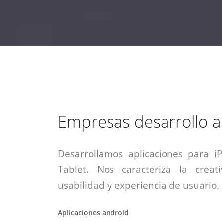
estrategia de
¡COTIZA AQUÍ!
DESDE $15 UF.
HABLAR CON EJECUTIVO
marketing digital.
DESDE $300 UF.
ASESORATE POR UN EXPERTO
Empresas desarrollo 
Desarrollamos aplicaciones para i
Tablet. Nos caracteriza la creati
usabilidad y experiencia de usuario.
Aplicaciones android