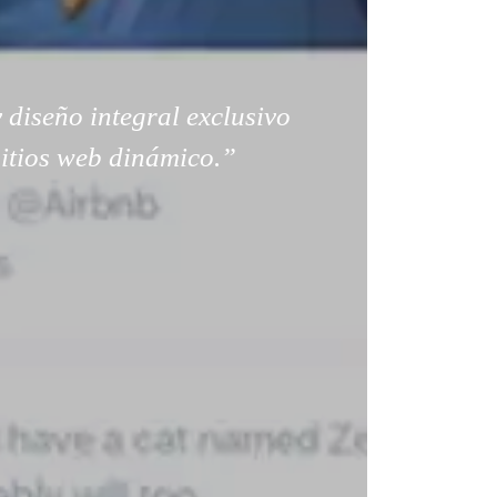
 diseño integral exclusivo
sitios web dinámico.”