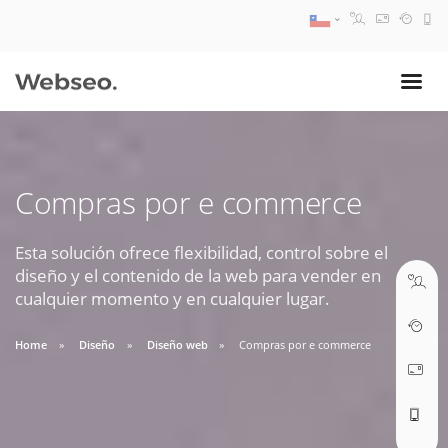
08:30 AM A 17:30 PM
ventas@webseo.cl
Compras por e commerce
09:30 AM A 18:30 PM
soporte@webseo.cl
Esta solución ofrece flexibilidad, control sobre el
diseño y el contenido de la web para vender en
cualquier momento y en cualquier lugar.
Home
Diseño
Diseño web
Compras por e commerce
ABRIR TICKET