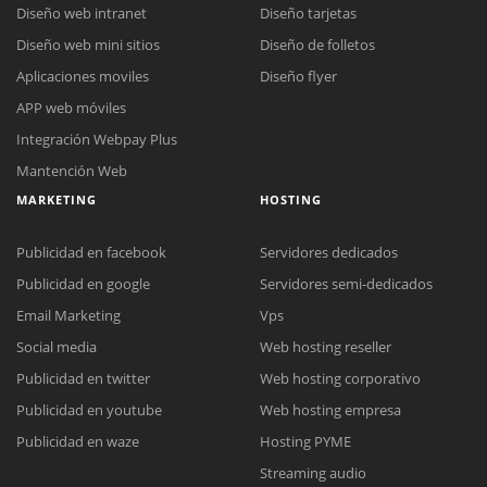
Diseño web intranet
Diseño tarjetas
Diseño web mini sitios
Diseño de folletos
Aplicaciones moviles
Diseño flyer
APP web móviles
Integración Webpay Plus
Mantención Web
MARKETING
HOSTING
Publicidad en facebook
Servidores dedicados
Publicidad en google
Servidores semi-dedicados
Email Marketing
Vps
Social media
Web hosting reseller
Publicidad en twitter
Web hosting corporativo
Reunión online
Publicidad en youtube
Web hosting empresa
Nuestros ejecutivos le enviarán un correo electrónico con el enlace a
Chat Online
Publicidad en waze
Hosting PYME
Meet para la reunión online.
Cotización
Streaming audio
Todos nuestros ejecutivos están fuera de línea. Complete el formulario