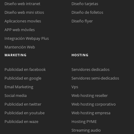
Diseño web intranet
Diseño tarjetas
Diseño web mini sitios
Diseño de folletos
Aplicaciones moviles
Diseño flyer
APP web móviles
Integración Webpay Plus
Mantención Web
MARKETING
HOSTING
Publicidad en facebook
Servidores dedicados
Publicidad en google
Servidores semi-dedicados
Email Marketing
Vps
Social media
Web hosting reseller
Publicidad en twitter
Web hosting corporativo
Reunión online
Publicidad en youtube
Web hosting empresa
Nuestros ejecutivos le enviarán un correo electrónico con el enlace a
Chat Online
Publicidad en waze
Hosting PYME
Meet para la reunión online.
Cotización
Streaming audio
Todos nuestros ejecutivos están fuera de línea. Complete el formulario