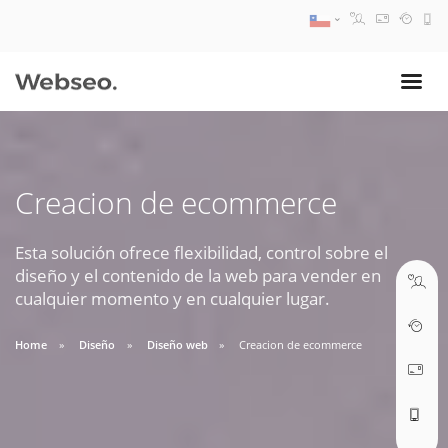
08:30 AM A 17:30 PM
ventas@webseo.cl
Creacion de ecommerce
09:30 AM A 18:30 PM
soporte@webseo.cl
Esta solución ofrece flexibilidad, control sobre el
diseño y el contenido de la web para vender en
cualquier momento y en cualquier lugar.
Home
Diseño
Diseño web
Creacion de ecommerce
ABRIR TICKET