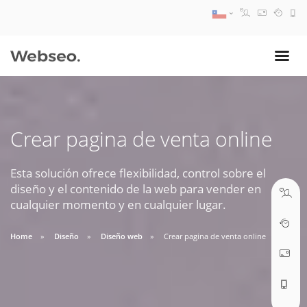
08:30 AM A 17:30 PM
ventas@webseo.cl
Crear pagina de venta online
09:30 AM A 18:30 PM
soporte@webseo.cl
Esta solución ofrece flexibilidad, control sobre el
diseño y el contenido de la web para vender en
cualquier momento y en cualquier lugar.
Home
Diseño
Diseño web
Crear pagina de venta online
ABRIR TICKET