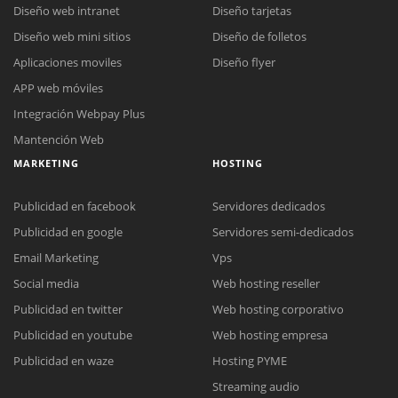
Diseño web intranet
Diseño tarjetas
Diseño web mini sitios
Diseño de folletos
Aplicaciones moviles
Diseño flyer
APP web móviles
Integración Webpay Plus
Mantención Web
MARKETING
HOSTING
Publicidad en facebook
Servidores dedicados
Publicidad en google
Servidores semi-dedicados
Email Marketing
Vps
Social media
Web hosting reseller
Publicidad en twitter
Web hosting corporativo
Reunión online
Publicidad en youtube
Web hosting empresa
Nuestros ejecutivos le enviarán un correo electrónico con el enlace a
Chat Online
Publicidad en waze
Hosting PYME
Meet para la reunión online.
Cotización
Streaming audio
Todos nuestros ejecutivos están fuera de línea. Complete el formulario