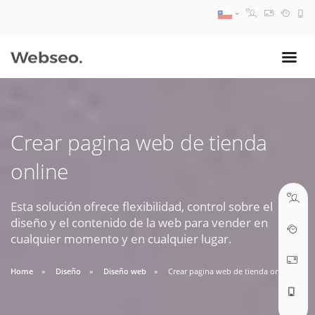
08:30 AM A 17:30 PM
ventas@webseo.cl
Crear pagina web de tienda
09:30 AM A 18:30 PM
online
soporte@webseo.cl
Esta solución ofrece flexibilidad, control sobre el
diseño y el contenido de la web para vender en
cualquier momento y en cualquier lugar.
ABRIR TICKET
Home
Diseño
Diseño web
Crear pagina web de tienda online