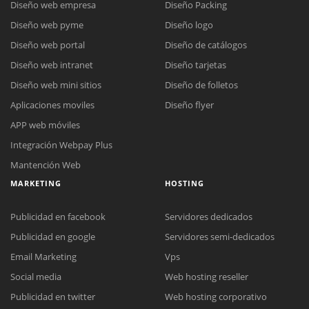
Diseño web empresa
Diseño Packing
Diseño web pyme
Diseño logo
Diseño web portal
Diseño de catálogos
Diseño web intranet
Diseño tarjetas
Diseño web mini sitios
Diseño de folletos
Aplicaciones moviles
Diseño flyer
APP web móviles
Integración Webpay Plus
Mantención Web
MARKETING
HOSTING
Publicidad en facebook
Servidores dedicados
Publicidad en google
Servidores semi-dedicados
Reunión online
Email Marketing
Vps
Nuestros ejecutivos le enviarán un correo electrónico con el enlace a
Chat Online
Social media
Web hosting reseller
Meet para la reunión online.
Cotización
Publicidad en twitter
Web hosting corporativo
Todos nuestros ejecutivos están fuera de línea. Complete el formulario