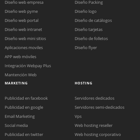
Diseño web empresa
Diseño Packing
Diseño web pyme
Diseño logo
Diseño web portal
Diseño de catálogos
Diseño web intranet
Diseño tarjetas
Diseño web mini sitios
Diseño de folletos
Aplicaciones moviles
Diseño flyer
APP web móviles
Integración Webpay Plus
Mantención Web
MARKETING
HOSTING
Publicidad en facebook
Servidores dedicados
Publicidad en google
Servidores semi-dedicados
Reunión online
Email Marketing
Vps
Nuestros ejecutivos le enviarán un correo electrónico con el enlace a
Chat Online
Social media
Web hosting reseller
Meet para la reunión online.
Cotización
Publicidad en twitter
Web hosting corporativo
Todos nuestros ejecutivos están fuera de línea. Complete el formulario