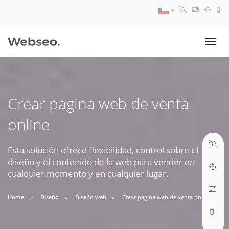
08:30 AM A 17:30 PM
ventas@webseo.cl
Crear pagina web de venta
09:30 AM A 18:30 PM
online
soporte@webseo.cl
Esta solución ofrece flexibilidad, control sobre el
diseño y el contenido de la web para vender en
cualquier momento y en cualquier lugar.
ABRIR TICKET
Home
Diseño
Diseño web
Crear pagina web de venta online