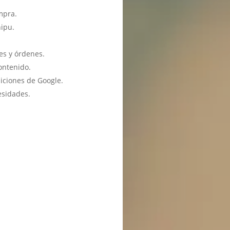
mpra.
hipu.
es y órdenes.
ontenido.
iciones de Google.
esidades.