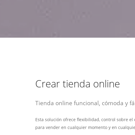
estrategia de
¡COTIZA AQUÍ!
DESDE $15 UF.
HABLAR CON EJECUTIVO
marketing digital.
DESDE $300 UF.
ASESORATE POR UN EXPERTO
Crear tienda online
Tienda online funcional, cómoda y fác
Esta solución ofrece flexibilidad, control sobre e
para vender en cualquier momento y en cualquie