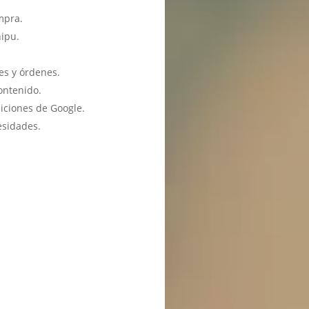
mpra.
hipu.
es y órdenes.
ontenido.
iciones de Google.
esidades.