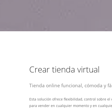
estrategia de
¡COTIZA AQUÍ!
DESDE $15 UF.
HABLAR CON EJECUTIVO
marketing digital.
DESDE $300 UF.
ASESORATE POR UN EXPERTO
Crear tienda virtual
Tienda online funcional, cómoda y fác
Esta solución ofrece flexibilidad, control sobre e
para vender en cualquier momento y en cualquie