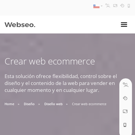
08:30 AM A 17:30 PM
ventas@webseo.cl
Crear web ecommerce
09:30 AM A 18:30 PM
soporte@webseo.cl
Esta solución ofrece flexibilidad, control sobre el
diseño y el contenido de la web para vender en
cualquier momento y en cualquier lugar.
Home
Diseño
Diseño web
Crear web ecommerce
ABRIR TICKET