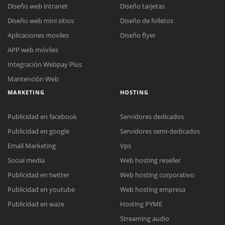
Diseño web intranet
Diseño tarjetas
Diseño web mini sitios
Diseño de folletos
Aplicaciones moviles
Diseño flyer
APP web móviles
Integración Webpay Plus
Mantención Web
MARKETING
HOSTING
Publicidad en facebook
Servidores dedicados
Publicidad en google
Servidores semi-dedicados
Email Marketing
Vps
Social media
Web hosting reseller
Publicidad en twitter
Web hosting corporativo
Reunión online
Publicidad en youtube
Web hosting empresa
Nuestros ejecutivos le enviarán un correo electrónico con el enlace a
Chat Online
Publicidad en waze
Hosting PYME
Meet para la reunión online.
Cotización
Streaming audio
Todos nuestros ejecutivos están fuera de línea. Complete el formulario