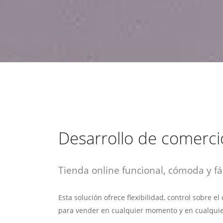
estrategia de
¡COTIZA AQUÍ!
DESDE $15 UF.
HABLAR CON EJECUTIVO
marketing digital.
DESDE $300 UF.
ASESORATE POR UN EXPERTO
Desarrollo de comerci
Tienda online funcional, cómoda y fác
Esta solución ofrece flexibilidad, control sobre e
para vender en cualquier momento y en cualquie