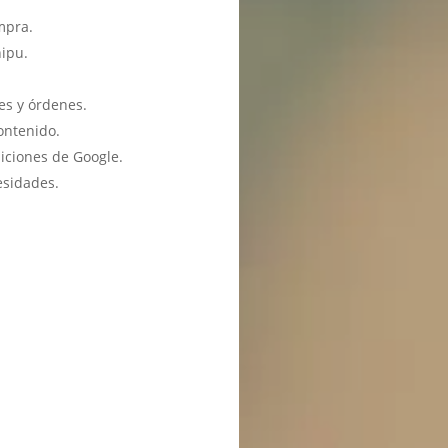
mpra.
hipu.
es y órdenes.
ontenido.
iciones de Google.
esidades.