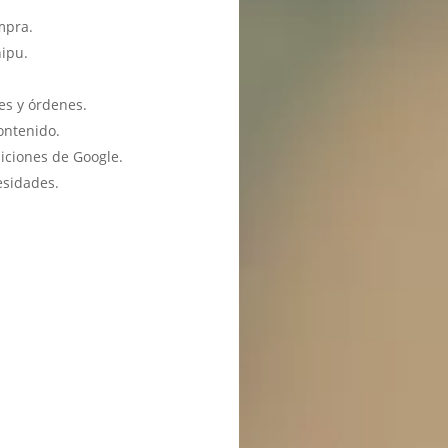
mpra.
hipu.
es y órdenes.
ontenido.
iciones de Google.
esidades.