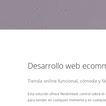
estrategia de
¡COTIZA AQUÍ!
DESDE $15 UF.
HABLAR CON EJECUTIVO
marketing digital.
DESDE $300 UF.
ASESORATE POR UN EXPERTO
Desarrollo web ecom
Tienda online funcional, cómoda y fác
Esta solución ofrece flexibilidad, control sobre e
para vender en cualquier momento y en cualquie