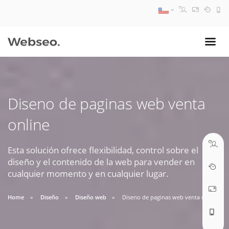
08:30 AM A 17:30 PM
ventas@webseo.cl
Diseno de paginas web venta
09:30 AM A 18:30 PM
online
soporte@webseo.cl
Esta solución ofrece flexibilidad, control sobre el
diseño y el contenido de la web para vender en
cualquier momento y en cualquier lugar.
ABRIR TICKET
Home
Diseño
Diseño web
Diseno de paginas web venta online