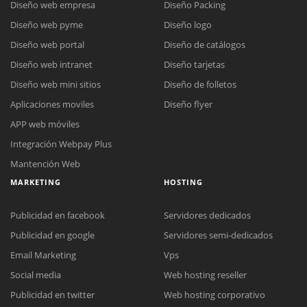
Diseño web empresa
Diseño Packing
Diseño web pyme
Diseño logo
Diseño web portal
Diseño de catálogos
Diseño web intranet
Diseño tarjetas
Diseño web mini sitios
Diseño de folletos
Aplicaciones moviles
Diseño flyer
APP web móviles
Integración Webpay Plus
Mantención Web
MARKETING
HOSTING
Publicidad en facebook
Servidores dedicados
Publicidad en google
Servidores semi-dedicados
Reunión online
Email Marketing
Vps
Nuestros ejecutivos le enviarán un correo electrónico con el enlace a
Chat Online
Social media
Web hosting reseller
Meet para la reunión online.
Cotización
Publicidad en twitter
Web hosting corporativo
Todos nuestros ejecutivos están fuera de línea. Complete el formulario