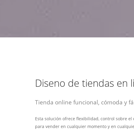
estrategia de
¡COTIZA AQUÍ!
DESDE $15 UF.
HABLAR CON EJECUTIVO
marketing digital.
DESDE $300 UF.
ASESORATE POR UN EXPERTO
Diseno de tiendas en l
Tienda online funcional, cómoda y fác
Esta solución ofrece flexibilidad, control sobre e
para vender en cualquier momento y en cualquie