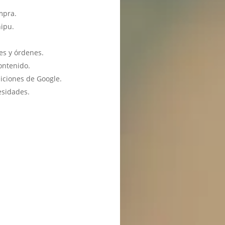
mpra.
hipu.
es y órdenes.
ontenido.
iciones de Google.
esidades.