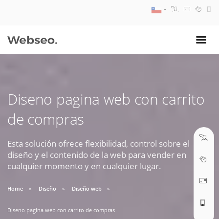
08:30 AM A 17:30 PM
ventas@webseo.cl
Diseno pagina web con carrito
09:30 AM A 18:30 PM
de compras
soporte@webseo.cl
Esta solución ofrece flexibilidad, control sobre el
diseño y el contenido de la web para vender en
cualquier momento y en cualquier lugar.
ABRIR TICKET
Home
Diseño
Diseño web
Diseno pagina web con carrito de compras