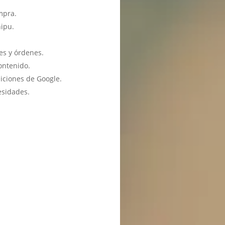
mpra.
hipu.
es y órdenes.
ontenido.
iciones de Google.
esidades.