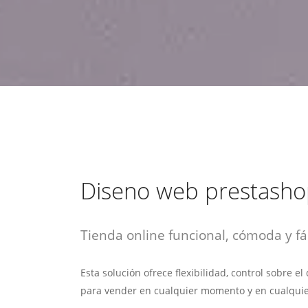
estrategia de
¡COTIZA AQUÍ!
DESDE $15 UF.
HABLAR CON EJECUTIVO
marketing digital.
DESDE $300 UF.
ASESORATE POR UN EXPERTO
Diseno web prestash
Tienda online funcional, cómoda y fác
Esta solución ofrece flexibilidad, control sobre e
para vender en cualquier momento y en cualquie