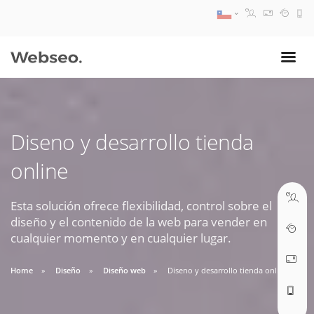
08:30 AM A 17:30 PM
ventas@webseo.cl
Diseno y desarrollo tienda
09:30 AM A 18:30 PM
online
soporte@webseo.cl
Esta solución ofrece flexibilidad, control sobre el
diseño y el contenido de la web para vender en
cualquier momento y en cualquier lugar.
ABRIR TICKET
Home
Diseño
Diseño web
Diseno y desarrollo tienda online